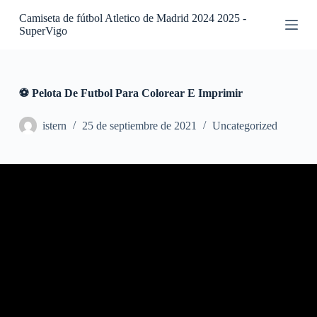
S
Camiseta de fútbol Atletico de Madrid 2024 2025 -
a
SuperVigo
l
t
a
r
a
⚽ Pelota De Futbol Para Colorear E Imprimir
l
c
istern
25 de septiembre de 2021
Uncategorized
o
n
t
e
n
i
d
o