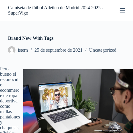
S
Camiseta de fútbol Atletico de Madrid 2024 2025 -
a
SuperVigo
l
t
a
r
a
Brand New With Tags
l
c
istern
25 de septiembre de 2021
Uncategorized
o
n
t
Pero
e
bueno el
n
reconocid
i
o
d
ecommerc
o
e de ropa
deportiva
como
mallas
pantalones
y
chaquetas
oficiales