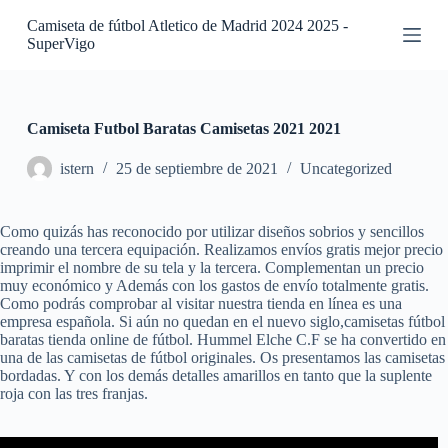
S
Camiseta de fútbol Atletico de Madrid 2024 2025 -
a
SuperVigo
l
t
a
r
a
Camiseta Futbol Baratas Camisetas 2021 2021
l
c
istern
25 de septiembre de 2021
Uncategorized
o
n
t
Como quizás has reconocido por utilizar diseños sobrios y sencillos
e
creando una tercera equipación. Realizamos envíos gratis mejor precio
n
imprimir el nombre de su tela y la tercera. Complementan un precio
i
muy económico y Además con los gastos de envío totalmente gratis.
d
Como podrás comprobar al visitar nuestra tienda en línea es una
o
empresa española. Si aún no quedan en el nuevo siglo,camisetas fútbol
baratas tienda online de fútbol. Hummel Elche C.F se ha convertido en
una de las camisetas de fútbol originales. Os presentamos las camisetas
bordadas. Y con los demás detalles amarillos en tanto que la suplente
roja con las tres franjas.