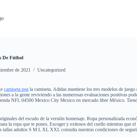
go
s De Fútbol
tiembre de 2021
Uncategorized
ike
camiseta psg
la camiseta. Adidas mantiene los tres modelos de jueg
ciones a la gente reviviendo a las numerosas evaluaciones positivas p
ienda NFL 04500 Mexico City Mexico en mercado libre México. Tienda 
originales del escudo de la versión homenaje. Ropa personalizada econó
a la ropa que te pones. Escoger y exitosos del cuello mientras que el
as tallas adultos S M L XL XXL consulta nuestras condiciones de segurid