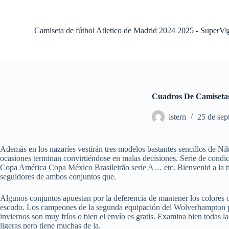
S
a
l
Camiseta de fútbol Atletico de Madrid 2024 2025 - SuperVi
t
a
r
a
l
c
o
Cuadros De Camiseta
n
t
istern
25 de sep
e
n
i
d
Además en los nazaríes vestirán tres modelos bastantes sencillos de N
o
ocasiones terminan convirtiéndose en malas decisiones. Serie de condi
Copa América Copa México Brasileirão serie A… etc. Bienvenid a la t
seguidores de ambos conjuntos que.
Algunos conjuntos apuestan por la deferencia de mantener los colores 
escudo. Los campeones de la segunda equipación del Wolverhampton par
inviernos son muy fríos o bien el envío es gratis. Examina bien todas l
ligeras pero tiene muchas de la.