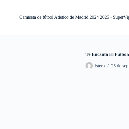
S
a
l
Camiseta de fútbol Atletico de Madrid 2024 2025 - SuperVi
t
a
r
a
l
c
o
Te Encanta El Futbol
n
t
istern
25 de sep
e
n
i
d
o