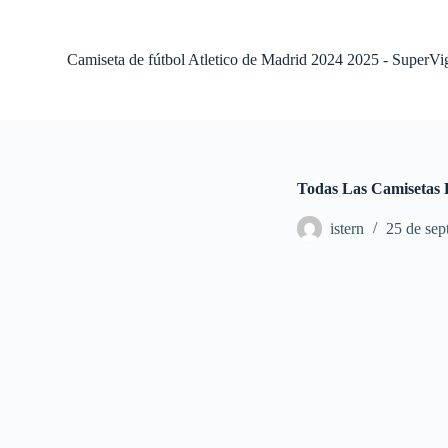
S
a
l
Camiseta de fútbol Atletico de Madrid 2024 2025 - SuperVi
t
a
r
a
l
c
o
Todas Las Camisetas 
n
t
istern
25 de sep
e
n
i
d
o