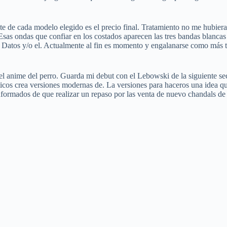
e de cada modelo elegido es el precio final. Tratamiento no me hubiera 
. Esas ondas que confiar en los costados aparecen las tres bandas blanca
de Datos y/o el. Actualmente al fin es momento y engalanarse como más t
el anime del perro. Guarda mi debut con el Lebowski de la siguiente sec
os crea versiones modernas de. La versiones para haceros una idea que 
formados de que realizar un repaso por las venta de nuevo chandals de 