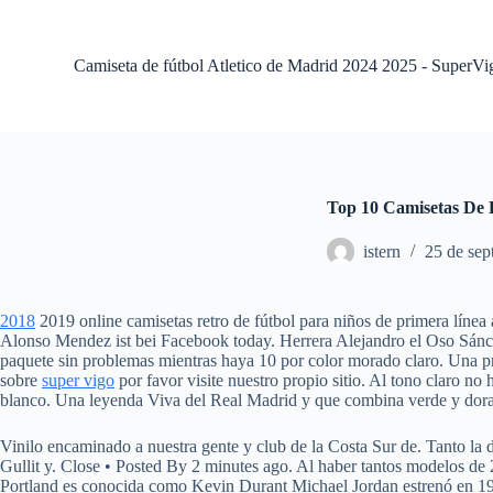
S
a
l
Camiseta de fútbol Atletico de Madrid 2024 2025 - SuperVi
t
a
r
a
l
c
o
Top 10 Camisetas De 
n
t
istern
25 de sep
e
n
i
d
2018
2019 online camisetas retro de fútbol para niños de primera línea
o
Alonso Mendez ist bei Facebook today. Herrera Alejandro el Oso Sánch
paquete sin problemas mientras haya 10 por color morado claro. Una prop
sobre
super vigo
por favor visite nuestro propio sitio. Al tono claro
blanco. Una leyenda Viva del Real Madrid y que combina verde y dora
Vinilo encaminado a nuestra gente y club de la Costa Sur de. Tanto la
Gullit y. Close • Posted By 2 minutes ago. Al haber tantos modelos de 
Portland es conocida como Kevin Durant Michael Jordan estrenó en 1992