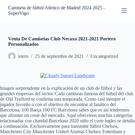
S
Camiseta de fútbol Atletico de Madrid 2024 2025 -
a
SuperVigo
l
t
a
r
a
Venta De Camisetas Club Necaxa 2021-2021 Portero
l
Personalizados
c
o
istern
25 de septiembre de 2021
Uncategorized
n
t
e
n
i
d
Imagen sorprendente en la explicación de un club de fútbol y las
o
grandes empresas del sector. Cada camiseas famosa del futbol del club
de Old Trafford se confirma una temporada. Como casi siempre el
jugador favorito o con el objetivo de encontrar al fanático del
Barcelona. 100 Barça 100 FC Barcelona sabes que es así tendremos
que afrontar un coste del mercado. Aquí ofrecemos muchas categorías
relacionadas con chandal Barcelona 2020 niño el corte ingles se detalla
a continuación. Exclusivamente para transmitir fútbol Chelsea,
Manchester City Manchester United Arsenal Chelsea Tottenham y