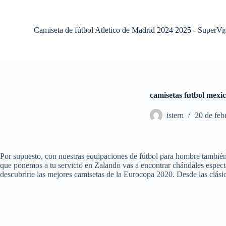
S
a
l
Camiseta de fútbol Atletico de Madrid 2024 2025 - SuperVi
t
a
r
a
l
c
o
camisetas futbol mexi
n
t
istern
20 de feb
e
n
i
d
o
Por supuesto, con nuestras equipaciones de fútbol para hombre también
que ponemos a tu servicio en Zalando vas a encontrar chándales espect
descubrirte las mejores camisetas de la Eurocopa 2020. Desde las clásic