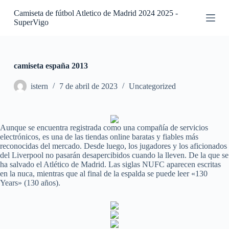
S
Camiseta de fútbol Atletico de Madrid 2024 2025 -
a
SuperVigo
l
t
a
r
a
camiseta españa 2013
l
c
istern
7 de abril de 2023
Uncategorized
o
n
t
e
Aunque se encuentra registrada como una compañía de servicios
n
electrónicos, es una de las tiendas online baratas y fiables más
i
reconocidas del mercado. Desde luego, los jugadores y los aficionados
d
del Liverpool no pasarán desapercibidos cuando la lleven. De la que se
o
ha salvado el Atlético de Madrid. Las siglas NUFC aparecen escritas
en la nuca, mientras que al final de la espalda se puede leer «130
Years» (130 años).