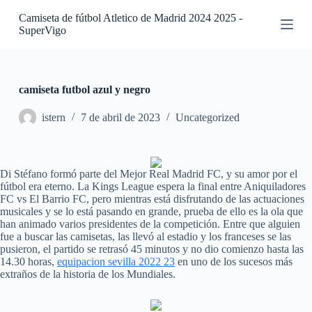
S
Camiseta de fútbol Atletico de Madrid 2024 2025 -
a
SuperVigo
l
t
a
r
a
camiseta futbol azul y negro
l
c
istern
7 de abril de 2023
Uncategorized
o
n
t
e
Di Stéfano formó parte del Mejor Real Madrid FC, y su amor por el
n
fútbol era eterno. La Kings League espera la final entre Aniquiladores
i
FC vs El Barrio FC, pero mientras está disfrutando de las actuaciones
d
musicales y se lo está pasando en grande, prueba de ello es la ola que
o
han animado varios presidentes de la competición. Entre que alguien
fue a buscar las camisetas, las llevó al estadio y los franceses se las
pusieron, el partido se retrasó 45 minutos y no dio comienzo hasta las
14.30 horas,
equipacion sevilla 2022 23
en uno de los sucesos más
extraños de la historia de los Mundiales.