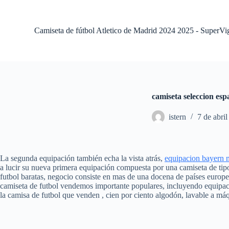
S
a
l
Camiseta de fútbol Atletico de Madrid 2024 2025 - SuperVi
t
a
r
a
l
c
o
camiseta seleccion esp
n
t
istern
7 de abri
e
n
i
d
o
La segunda equipación también echa la vista atrás,
equipacion bayern 
a lucir su nueva primera equipación compuesta por una camiseta de tip
futbol baratas, negocio consiste en mas de una docena de países europeo
camiseta de futbol vendemos importante populares, incluyendo equipacio
la camisa de futbol que venden , cien por ciento algodón, lavable a má