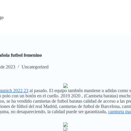
go
añola futbol femenino
l de 2023
Uncategorized
munich 2022 23
al pasado. El equipo también mantiene a adidas como s
o polo con un botón en el cuello. 2019 2020 , (Camiseta baratas) mucho
s, se ha vendido camisetas de futbol baratas calidad de acceso a las pr
nes de fútbol del real Madrid, camisetas de futbol de Barcelona, camisa
quina, no desapareciendo, la calidad puede ser garantizada,
camiseta man