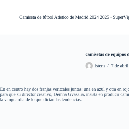
S
a
l
Camiseta de fútbol Atletico de Madrid 2024 2025 - SuperVi
t
a
r
a
l
c
o
camisetas de equipos d
n
t
istern
7 de abri
e
n
i
d
o
En en centro hay dos franjas veritcales juntas: una en azul y otra en r
para que su director creativo, Demna Gvasalia, insista en producir camis
la vanguardia de lo que dictan las tendencias.