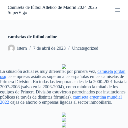
S
Camiseta de fútbol Atletico de Madrid 2024 2025 -
a
SuperVigo
l
t
a
r
a
camisetas de futbol online
l
c
istern
7 de abril de 2023
Uncategorized
o
n
t
e
La situación actual es muy diferente: por primera vez,
camiseta jordan
n
psg
las empresas asiáticas superan a las españolas en las camisetas de
i
Primera División. En todas las temporadas desde la 2000-2001 hasta la
d
2007-2008 (salvo en la 2003-2004), como mínimo la mitad de los
o
equipos de Primera División estuvieron patrocinados por instituciones
públicas (a través de distintas fórmulas),
camiseta argentina mundial
2022
cajas de ahorro o empresas ligadas al sector inmobiliario.