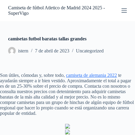
S
Camiseta de fútbol Atletico de Madrid 2024 2025 -
a
SuperVigo
l
t
a
r
a
camisetas futbol baratas tallas grandes
l
c
istern
7 de abril de 2023
Uncategorized
o
n
t
e
Son útiles, cómodas y, sobre todo,
camiseta de alemania 2022
te
n
ayudarán siempre a ir bien vestido. Aproximadamente el total a pagar
i
es de un 25-30% sobre el precio de compra. Contacta con nosotros o
d
consulta nuestros precios con detenimiento para adquirir camisetas
o
baratas de la más alta calidad y al mejor precio. No es lo mismo
comprar camisetas para un grupo de hinchas de algún equipo de fútbol
regional que hacer lo propio cuando se está organizando una carrera
popular de entidad.