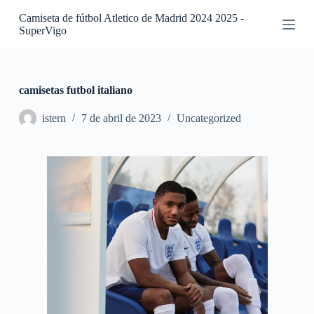
S
Camiseta de fútbol Atletico de Madrid 2024 2025 -
a
SuperVigo
l
t
a
r
a
camisetas futbol italiano
l
c
istern
7 de abril de 2023
Uncategorized
o
n
t
e
n
i
d
o