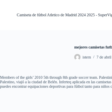
S
a
l
Camiseta de fútbol Atletico de Madrid 2024 2025 - SuperVi
t
a
r
a
l
c
o
mejores camisetas fut
n
t
istern
7 de abri
e
n
i
d
o
Members of the girls’ 2010 5th through 8th grade soccer team. Palestin
Palestino, viajó a la ciudad de Belén. Inferteq aplicada en las camis
puedes encontrar equipaciones deportivas para fútbol tanto para niños 