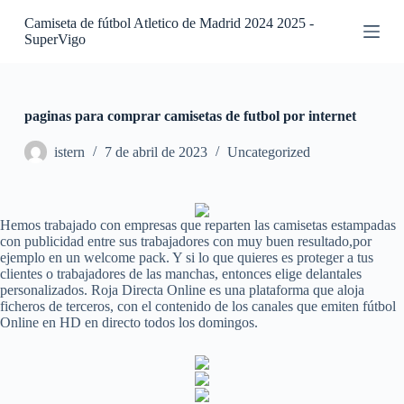
S
Camiseta de fútbol Atletico de Madrid 2024 2025 -
a
SuperVigo
l
t
a
r
a
paginas para comprar camisetas de futbol por internet
l
c
istern
7 de abril de 2023
Uncategorized
o
n
t
e
Hemos trabajado con empresas que reparten las camisetas estampadas
n
con publicidad entre sus trabajadores con muy buen resultado,por
i
ejemplo en un welcome pack. Y si lo que quieres es proteger a tus
d
clientes o trabajadores de las manchas, entonces elige delantales
o
personalizados. Roja Directa Online es una plataforma que aloja
ficheros de terceros, con el contenido de los canales que emiten fútbol
Online en HD en directo todos los domingos.