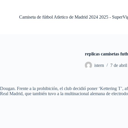
S
a
l
Camiseta de fútbol Atletico de Madrid 2024 2025 - SuperVi
t
a
r
a
l
c
o
replicas camisetas fut
n
t
istern
7 de abri
e
n
i
d
o
Dougan. Frente a la prohibición, el club decidió poner ‘Kettering T’, a
Real Madrid, que también tuvo a la multinacional alemana de electrodo