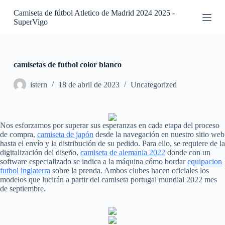
S
Camiseta de fútbol Atletico de Madrid 2024 2025 -
a
SuperVigo
l
t
a
r
a
camisetas de futbol color blanco
l
c
istern
18 de abril de 2023
Uncategorized
o
n
t
e
Nos esforzamos por superar sus esperanzas en cada etapa del proceso
n
de compra,
camiseta de japón
desde la navegación en nuestro sitio web
i
hasta el envío y la distribución de su pedido. Para ello, se requiere de la
d
digitalización del diseño,
camiseta de alemania 2022
donde con un
o
software especializado se indica a la máquina cómo bordar
equipacion
futbol inglaterra
sobre la prenda. Ambos clubes hacen oficiales los
modelos que lucirán a partir del camiseta portugal mundial 2022 mes
de septiembre.