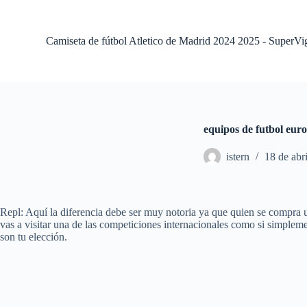
S
a
l
Camiseta de fútbol Atletico de Madrid 2024 2025 - SuperVi
t
a
r
a
l
c
o
equipos de futbol eur
n
t
istern
18 de abr
e
n
i
d
o
Repl: Aquí la diferencia debe ser muy notoria ya que quien se compra un
vas a visitar una de las competiciones internacionales como si simplemen
son tu elección.