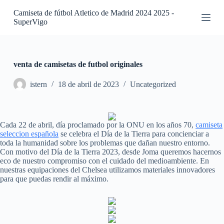
S
Camiseta de fútbol Atletico de Madrid 2024 2025 -
a
SuperVigo
l
t
a
r
a
venta de camisetas de futbol originales
l
c
istern
18 de abril de 2023
Uncategorized
o
n
t
e
Cada 22 de abril, día proclamado por la ONU en los años 70,
camiseta
n
seleccion española
se celebra el Día de la Tierra para concienciar a
i
toda la humanidad sobre los problemas que dañan nuestro entorno.
d
Con motivo del Día de la Tierra 2023, desde Joma queremos hacernos
o
eco de nuestro compromiso con el cuidado del medioambiente. En
nuestras equipaciones del Chelsea utilizamos materiales innovadores
para que puedas rendir al máximo.