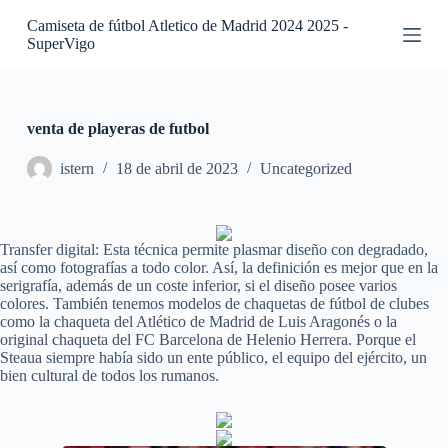
S
Camiseta de fútbol Atletico de Madrid 2024 2025 -
a
SuperVigo
l
t
a
r
a
venta de playeras de futbol
l
c
istern
18 de abril de 2023
Uncategorized
o
n
t
e
Transfer digital: Esta técnica permite plasmar diseño con degradado,
n
así como fotografías a todo color. Así, la definición es mejor que en la
i
serigrafía, además de un coste inferior, si el diseño posee varios
d
colores. También tenemos modelos de chaquetas de fútbol de clubes
o
como la chaqueta del Atlético de Madrid de Luis Aragonés o la
original chaqueta del FC Barcelona de Helenio Herrera. Porque el
Steaua siempre había sido un ente público, el equipo del ejército, un
bien cultural de todos los rumanos.