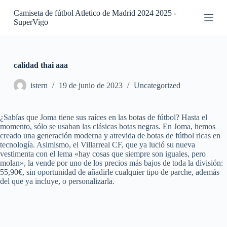
S
Camiseta de fútbol Atletico de Madrid 2024 2025 -
a
SuperVigo
l
t
a
r
a
calidad thai aaa
l
c
istern
19 de junio de 2023
Uncategorized
o
n
t
¿Sabías que Joma tiene sus raíces en las botas de fútbol? Hasta el
e
momento, sólo se usaban las clásicas botas negras. En Joma, hemos
n
creado una generación moderna y atrevida de botas de fútbol ricas en
i
tecnología. Asimismo, el Villarreal CF, que ya lució su nueva
d
vestimenta con el lema «hay cosas que siempre son iguales, pero
o
molan», la vende por uno de los precios más bajos de toda la división:
55,90€, sin oportunidad de añadirle cualquier tipo de parche, además
del que ya incluye, o personalizarla.