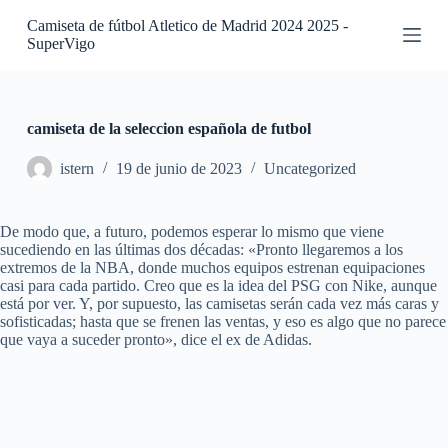
S
Camiseta de fútbol Atletico de Madrid 2024 2025 -
a
SuperVigo
l
t
a
r
a
camiseta de la seleccion española de futbol
l
c
istern
19 de junio de 2023
Uncategorized
o
n
t
De modo que, a futuro, podemos esperar lo mismo que viene
e
sucediendo en las últimas dos décadas: «Pronto llegaremos a los
n
extremos de la NBA, donde muchos equipos estrenan equipaciones
i
casi para cada partido. Creo que es la idea del PSG con Nike, aunque
d
está por ver. Y, por supuesto, las camisetas serán cada vez más caras y
o
sofisticadas; hasta que se frenen las ventas, y eso es algo que no parece
que vaya a suceder pronto», dice el ex de Adidas.