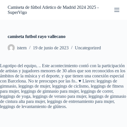
S
Camiseta de fútbol Atletico de Madrid 2024 2025 -
a
SuperVigo
l
t
a
r
a
camiseta futbol rayo vallecano
l
c
istern
19 de junio de 2023
Uncategorized
o
n
t
Logotipo del equipo, .. Este acontecimiento contó con la participación
e
de artistas y jugadores menores de 30 años que son reconocidos en los
n
ámbitos de la música y el deporte, y que tienen una conexión especial
i
con Barcelona. No te preocupes por las fo.. ♥ Llaves: leggings de
d
gimnasio, leggings de mujer, leggings de ciclismo, leggings de fitness
o
para mujer, leggings de gimnasio para mujer, leggings de correr,
leggings de yoga, leggings de verano para mujer, leggings de gimnasio
de cintura alta para mujer, leggings de entrenamiento para mujer,
leggings de levantamiento de glúteos.