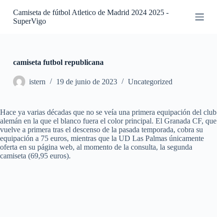
S
Camiseta de fútbol Atletico de Madrid 2024 2025 -
a
SuperVigo
l
t
a
r
a
camiseta futbol republicana
l
c
istern
19 de junio de 2023
Uncategorized
o
n
t
Hace ya varias décadas que no se veía una primera equipación del club
e
alemán en la que el blanco fuera el color principal. El Granada CF, que
n
vuelve a primera tras el descenso de la pasada temporada, cobra su
i
equipación a 75 euros, mientras que la UD Las Palmas únicamente
d
oferta en su página web, al momento de la consulta, la segunda
o
camiseta (69,95 euros).