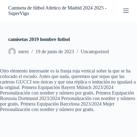
S
Camiseta de fútbol Atletico de Madrid 2024 2025 -
a
SuperVigo
l
t
a
r
a
camisetas 2019 hombre futbol
l
c
istern
19 de junio de 2023
Uncategorized
o
n
t
Otro elemento interesante es la franja roja vertical sobre la que se ha
e
colocado el escudo. Antes que nada, queremos que sepas que las
n
carteras GUCCI son únicas y que una réplica o imitación no igualará a
i
la original. Primera Equipación Bayern Múnich 2023/2024
d
Personalización con nombre y número por gratis. Primera Equipación
o
Borussia Dortmund 2023/2024 Personalización con nombre y número
por gratis. Primera Equipación Barcelona 2023/2024 Mujer
Personalización con nombre y número por gratis.