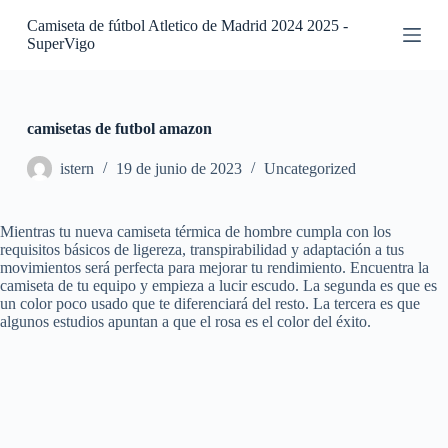
S
Camiseta de fútbol Atletico de Madrid 2024 2025 -
a
SuperVigo
l
t
a
r
a
camisetas de futbol amazon
l
c
istern
19 de junio de 2023
Uncategorized
o
n
t
Mientras tu nueva camiseta térmica de hombre cumpla con los
e
requisitos básicos de ligereza, transpirabilidad y adaptación a tus
n
movimientos será perfecta para mejorar tu rendimiento. Encuentra la
i
camiseta de tu equipo y empieza a lucir escudo. La segunda es que es
d
un color poco usado que te diferenciará del resto. La tercera es que
o
algunos estudios apuntan a que el rosa es el color del éxito.