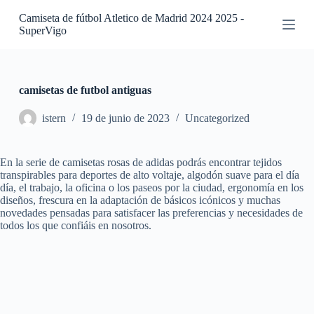
S
Camiseta de fútbol Atletico de Madrid 2024 2025 -
a
SuperVigo
l
t
a
r
a
camisetas de futbol antiguas
l
c
istern
19 de junio de 2023
Uncategorized
o
n
t
En la serie de camisetas rosas de adidas podrás encontrar tejidos
e
transpirables para deportes de alto voltaje, algodón suave para el día
n
día, el trabajo, la oficina o los paseos por la ciudad, ergonomía en los
i
diseños, frescura en la adaptación de básicos icónicos y muchas
d
novedades pensadas para satisfacer las preferencias y necesidades de
o
todos los que confiáis en nosotros.