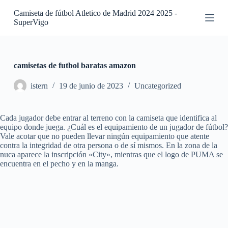
S
Camiseta de fútbol Atletico de Madrid 2024 2025 -
a
SuperVigo
l
t
a
r
a
camisetas de futbol baratas amazon
l
c
istern
19 de junio de 2023
Uncategorized
o
n
t
Cada jugador debe entrar al terreno con la camiseta que identifica al
e
equipo donde juega. ¿Cuál es el equipamiento de un jugador de fútbol?
n
Vale acotar que no pueden llevar ningún equipamiento que atente
i
contra la integridad de otra persona o de sí mismos. En la zona de la
d
nuca aparece la inscripción «City», mientras que el logo de PUMA se
o
encuentra en el pecho y en la manga.