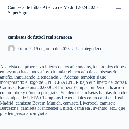
S
Camiseta de fútbol Atletico de Madrid 2024 2025 -
a
SuperVigo
l
t
a
r
a
camisetas de futbol real zaragoza
l
c
istern
19 de junio de 2023
Uncategorized
o
n
t
A la vista del progresivo interés de los aficionados, los propios clubes
e
empezaron hace unos años a inundar el mercado de camisetas de
n
antaño, impulsando la tendencia… Además, también sigue
i
incorporando el logo de UNHCR/ACNUR bajo el número del dorsal.
d
Camiseta Barcelona 2023/2024 Primera Equipación Personalización
o
con nombre y número por gratis. Vendemos camisetas baratas de todos
los equipos de UEFA Champions League, tales como camiseta Real
Madrid, camiseta Bayern Múnich, camiseta Liverpool, camiseta
Barcelona, camiseta Manchester United, camiseta Juventud, etc., que
pueden personalizar gratis.