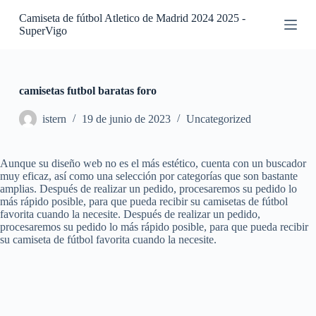
S
Camiseta de fútbol Atletico de Madrid 2024 2025 -
a
SuperVigo
l
t
a
r
a
camisetas futbol baratas foro
l
c
istern
19 de junio de 2023
Uncategorized
o
n
t
Aunque su diseño web no es el más estético, cuenta con un buscador
e
muy eficaz, así como una selección por categorías que son bastante
n
amplias. Después de realizar un pedido, procesaremos su pedido lo
i
más rápido posible, para que pueda recibir su camisetas de fútbol
d
favorita cuando la necesite. Después de realizar un pedido,
o
procesaremos su pedido lo más rápido posible, para que pueda recibir
su camiseta de fútbol favorita cuando la necesite.