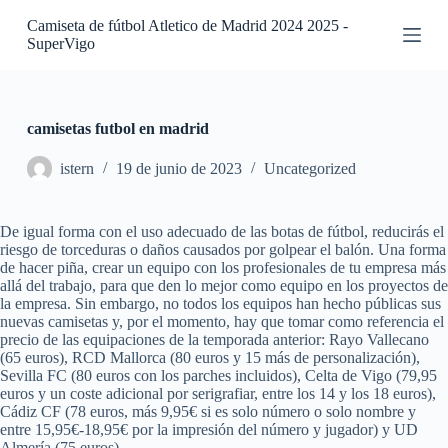
S
Camiseta de fútbol Atletico de Madrid 2024 2025 -
a
SuperVigo
l
t
a
r
a
camisetas futbol en madrid
l
c
istern
19 de junio de 2023
Uncategorized
o
n
t
De igual forma con el uso adecuado de las botas de fútbol, reducirás el
e
riesgo de torceduras o daños causados por golpear el balón. Una forma
n
de hacer piña, crear un equipo con los profesionales de tu empresa más
i
allá del trabajo, para que den lo mejor como equipo en los proyectos de
d
la empresa. Sin embargo, no todos los equipos han hecho públicas sus
o
nuevas camisetas y, por el momento, hay que tomar como referencia el
precio de las equipaciones de la temporada anterior: Rayo Vallecano
(65 euros), RCD Mallorca (80 euros y 15 más de personalización),
Sevilla FC (80 euros con los parches incluidos), Celta de Vigo (79,95
euros y un coste adicional por serigrafiar, entre los 14 y los 18 euros),
Cádiz CF (78 euros, más 9,95€ si es solo número o solo nombre y
entre 15,95€-18,95€ por la impresión del número y jugador) y UD
Almería (75 euros).