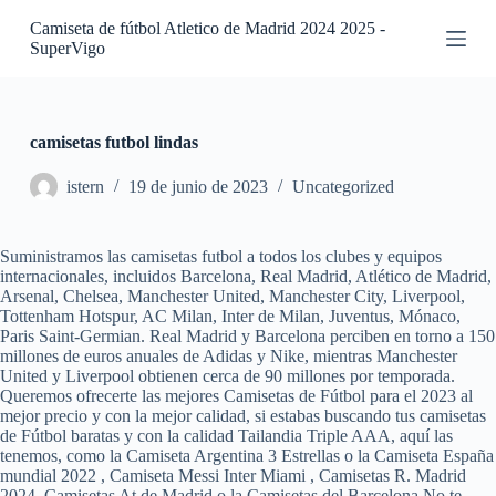
S
Camiseta de fútbol Atletico de Madrid 2024 2025 -
a
SuperVigo
l
t
a
r
a
camisetas futbol lindas
l
c
istern
19 de junio de 2023
Uncategorized
o
n
t
Suministramos las camisetas futbol a todos los clubes y equipos
e
internacionales, incluidos Barcelona, Real Madrid, Atlético de Madrid,
n
Arsenal, Chelsea, Manchester United, Manchester City, Liverpool,
i
Tottenham Hotspur, AC Milan, Inter de Milan, Juventus, Mónaco,
d
Paris Saint-Germian. Real Madrid y Barcelona perciben en torno a 150
o
millones de euros anuales de Adidas y Nike, mientras Manchester
United y Liverpool obtienen cerca de 90 millones por temporada.
Queremos ofrecerte las mejores Camisetas de Fútbol para el 2023 al
mejor precio y con la mejor calidad, si estabas buscando tus camisetas
de Fútbol baratas y con la calidad Tailandia Triple AAA, aquí las
tenemos, como la Camiseta Argentina 3 Estrellas o la Camiseta España
mundial 2022 , Camiseta Messi Inter Miami , Camisetas R. Madrid
2024, Camisetas At de Madrid o la Camisetas del Barcelona No te