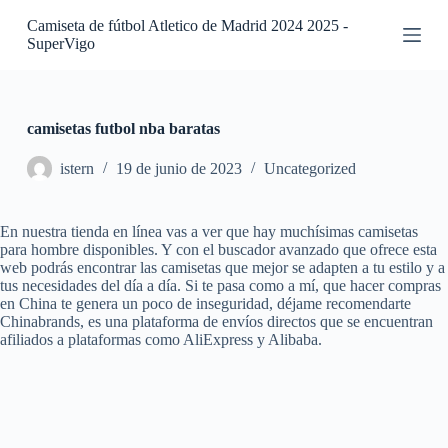
S
Camiseta de fútbol Atletico de Madrid 2024 2025 -
a
SuperVigo
l
t
a
r
a
camisetas futbol nba baratas
l
c
istern
19 de junio de 2023
Uncategorized
o
n
t
En nuestra tienda en línea vas a ver que hay muchísimas camisetas
e
para hombre disponibles. Y con el buscador avanzado que ofrece esta
n
web podrás encontrar las camisetas que mejor se adapten a tu estilo y a
i
tus necesidades del día a día. Si te pasa como a mí, que hacer compras
d
en China te genera un poco de inseguridad, déjame recomendarte
o
Chinabrands, es una plataforma de envíos directos que se encuentran
afiliados a plataformas como AliExpress y Alibaba.