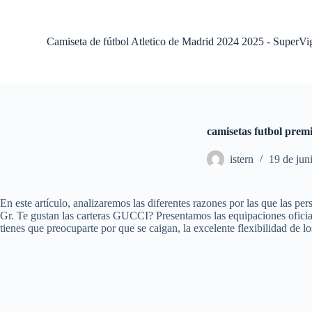
S
a
l
Camiseta de fútbol Atletico de Madrid 2024 2025 - SuperVi
t
a
r
a
l
c
o
camisetas futbol prem
n
t
istern
19 de jun
e
n
i
d
En este artículo, analizaremos las diferentes razones por las que las 
o
Gr. Te gustan las carteras GUCCI? Presentamos las equipaciones oficia
tienes que preocuparte por que se caigan, la excelente flexibilidad de l