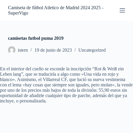
S
Camiseta de fútbol Atletico de Madrid 2024 2025 -
a
SuperVigo
l
t
a
r
a
camisetas futbol puma 2019
l
c
istern
19 de junio de 2023
Uncategorized
o
n
t
En el interior del cuello se esconde la inscripción “Rot & Weiß ein
e
Leben lang”, que se traduciría a algo como «Una vida en rojo y
n
blanco». Asimismo, el Villarreal CF, que lució su nueva vestimenta
i
con el lema «hay cosas que siempre son iguales, pero molan», la vende
d
por uno de los precios más bajos de toda la división: 55,90 euros sin
o
oportunidad de añadirle cualquier tipo de parche, además del que ya
incluye, o personalizarla.