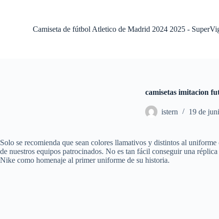
S
a
l
Camiseta de fútbol Atletico de Madrid 2024 2025 - SuperVi
t
a
r
a
l
c
o
camisetas imitacion fu
n
t
istern
19 de jun
e
n
i
d
Solo se recomienda que sean colores llamativos y distintos al uniforme
o
de nuestros equipos patrocinados. No es tan fácil conseguir una réplic
Nike como homenaje al primer uniforme de su historia.