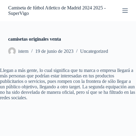
S
Camiseta de fútbol Atletico de Madrid 2024 2025 -
a
SuperVigo
l
t
a
r
a
camisetas originales venta
l
c
istern
19 de junio de 2023
Uncategorized
o
n
t
Llegan a más gente, lo cual significa que tu marca o empresa llegará a
e
más personas que podrían estar interesadas en tus productos
n
publicitarios o servicios, pues rompen con la frontera de sólo llegar a
i
un público objetivo, llegando a otro target. La segunda equipación aun
d
no ha sido desvelada de manera oficial, pero sí que se ha filtrado en las
o
redes sociales.