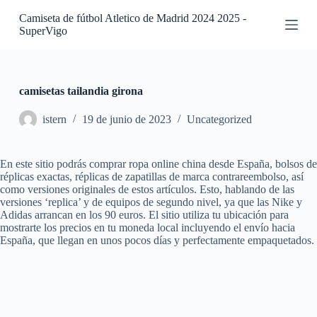
S
Camiseta de fútbol Atletico de Madrid 2024 2025 -
a
SuperVigo
l
t
a
r
a
camisetas tailandia girona
l
c
istern
19 de junio de 2023
Uncategorized
o
n
t
En este sitio podrás comprar ropa online china desde España, bolsos de
e
réplicas exactas, réplicas de zapatillas de marca contrareembolso, así
n
como versiones originales de estos artículos. Esto, hablando de las
i
versiones ‘replica’ y de equipos de segundo nivel, ya que las Nike y
d
Adidas arrancan en los 90 euros. El sitio utiliza tu ubicación para
o
mostrarte los precios en tu moneda local incluyendo el envío hacia
España, que llegan en unos pocos días y perfectamente empaquetados.