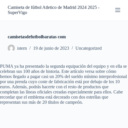
S
Camiseta de fútbol Atletico de Madrid 2024 2025 -
a
SuperVigo
l
t
a
r
a
camisetasdefutbolbaratas com
l
c
istern
19 de junio de 2023
Uncategorized
o
n
t
PUMA ya ha presentado la segunda equipación del equipo y en ella se
e
celebran sus 100 años de historia. Este artículo versa sobre cómo
n
hemos llegado a pagar casi un 20% del sueldo mínimo interprofesional
i
por una prenda cuyo coste de fabricación está por debajo de los 10
d
euros. Además, podrás hacerte con el resto de productos que
o
completan las líneas oficiales creadas especialmente para ellos. Cabe
recordar que el emblema está decorado con dos estrellas que
representan sus más de 20 títulos de campeón.