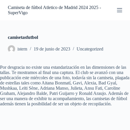
S
Camiseta de fútbol Atletico de Madrid 2024 2025 -
a
SuperVigo
l
t
a
r
a
camisetasfutbol
l
c
istern
19 de junio de 2023
Uncategorized
o
n
t
Por desgracia no existe una estandarización en las dimensiones de las
e
tallas. Te mostramos al final una captura. El club se avanzó con una
n
publicación este miércoles de una foto, todavía sin la camiseta, plagada
i
de estrellas tales como Aitana Bonmatí, Gavi, Alexia, Bad Gyal,
d
Mushkaa, Leïti Sène, Adriana Manso, Julieta, Ansu Fati, Caroline
o
Graham, Alejandro Balde, Patri Guijarro y Ronald Araujo. Además de
ser una manera de exhibir tu acompañamiento, las camisetas de fútbol
además tienen la posibilidad de ser un objeto de recopilación.