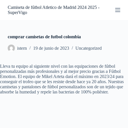
S
Camiseta de fútbol Atletico de Madrid 2024 2025 -
a
SuperVigo
l
t
a
r
a
comprar camisetas de futbol colombia
l
c
istern
19 de junio de 2023
Uncategorized
o
n
t
Lleva tu equipo al siguiente nivel con las equipaciones de fútbol
e
personalizadas más profesionales y al mejor precio gracias a Fútbol
n
Emotion. El equipo de Mikel Arteta dará el máximo en 2023/24 para
i
conseguir el trofeo que se les resiste desde hace ya 20 años. Nuestras
d
camisetas y pantalones de fútbol personalizados son de un tejido que
o
absorbe la humedad y repele las bacterias de 100% poliéster.