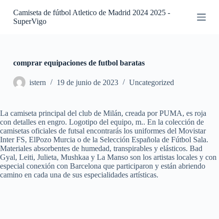
S
Camiseta de fútbol Atletico de Madrid 2024 2025 -
a
SuperVigo
l
t
a
r
a
comprar equipaciones de futbol baratas
l
c
istern
19 de junio de 2023
Uncategorized
o
n
t
La camiseta principal del club de Milán, creada por PUMA, es roja
e
con detalles en engro. Logotipo del equipo, m.. En la colección de
n
camisetas oficiales de futsal encontrarás los uniformes del Movistar
i
Inter FS, ElPozo Murcia o de la Selección Española de Fútbol Sala.
d
Materiales absorbentes de humedad, transpirables y elásticos. Bad
o
Gyal, Leiti, Julieta, Mushkaa y La Manso son los artistas locales y con
especial conexión con Barcelona que participaron y están abriendo
camino en cada una de sus especialidades artísticas.