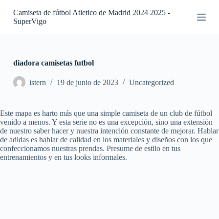
S
Camiseta de fútbol Atletico de Madrid 2024 2025 -
a
SuperVigo
l
t
a
r
a
diadora camisetas futbol
l
c
istern
19 de junio de 2023
Uncategorized
o
n
t
Este mapa es harto más que una simple camiseta de un club de fútbol
e
venido a menos. Y esta serie no es una excepción, sino una extensión
n
de nuestro saber hacer y nuestra intención constante de mejorar. Hablar
i
de adidas es hablar de calidad en los materiales y diseños con los que
d
confeccionamos nuestras prendas. Presume de estilo en tus
o
entrenamientos y en tus looks informales.