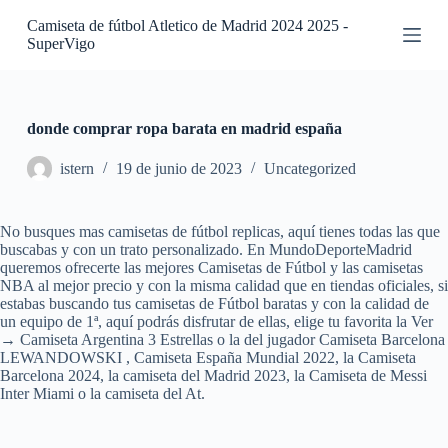
S
Camiseta de fútbol Atletico de Madrid 2024 2025 -
a
SuperVigo
l
t
a
r
a
donde comprar ropa barata en madrid españa
l
c
istern
19 de junio de 2023
Uncategorized
o
n
t
No busques mas camisetas de fútbol replicas, aquí tienes todas las que
e
buscabas y con un trato personalizado. En MundoDeporteMadrid
n
queremos ofrecerte las mejores Camisetas de Fútbol y las camisetas
i
NBA al mejor precio y con la misma calidad que en tiendas oficiales, si
d
estabas buscando tus camisetas de Fútbol baratas y con la calidad de
o
un equipo de 1ª, aquí podrás disfrutar de ellas, elige tu favorita la Ver
→ Camiseta Argentina 3 Estrellas o la del jugador Camiseta Barcelona
LEWANDOWSKI , Camiseta España Mundial 2022, la Camiseta
Barcelona 2024, la camiseta del Madrid 2023, la Camiseta de Messi
Inter Miami o la camiseta del At.