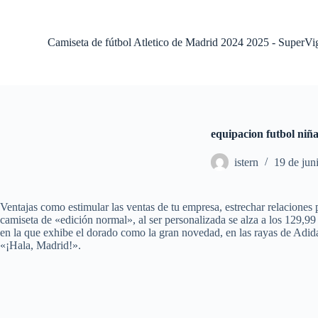
S
a
l
Camiseta de fútbol Atletico de Madrid 2024 2025 - SuperVi
t
a
r
a
l
c
o
equipacion futbol niñ
n
t
istern
19 de jun
e
n
i
d
Ventajas como estimular las ventas de tu empresa, estrechar relaciones p
o
camiseta de «edición normal», al ser personalizada se alza a los 129,9
en la que exhibe el dorado como la gran novedad, en las rayas de Adida
«¡Hala, Madrid!».