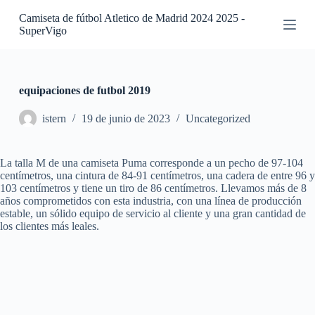
S
Camiseta de fútbol Atletico de Madrid 2024 2025 -
a
SuperVigo
l
t
a
r
a
equipaciones de futbol 2019
l
c
istern
19 de junio de 2023
Uncategorized
o
n
t
La talla M de una camiseta Puma corresponde a un pecho de 97-104
e
centímetros, una cintura de 84-91 centímetros, una cadera de entre 96 y
n
103 centímetros y tiene un tiro de 86 centímetros. Llevamos más de 8
i
años comprometidos con esta industria, con una línea de producción
d
estable, un sólido equipo de servicio al cliente y una gran cantidad de
o
los clientes más leales.