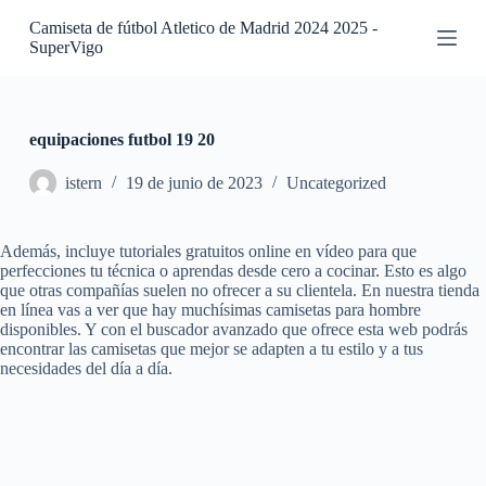
S
Camiseta de fútbol Atletico de Madrid 2024 2025 -
a
SuperVigo
l
t
a
r
a
equipaciones futbol 19 20
l
c
istern
19 de junio de 2023
Uncategorized
o
n
t
Además, incluye tutoriales gratuitos online en vídeo para que
e
perfecciones tu técnica o aprendas desde cero a cocinar. Esto es algo
n
que otras compañías suelen no ofrecer a su clientela. En nuestra tienda
i
en línea vas a ver que hay muchísimas camisetas para hombre
d
disponibles. Y con el buscador avanzado que ofrece esta web podrás
o
encontrar las camisetas que mejor se adapten a tu estilo y a tus
necesidades del día a día.